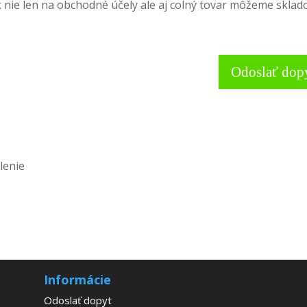
k nie len na obchodné účely ale aj colný tovar môžeme sklado
Odoslať dop
lenie
Informácie
Odoslať dopyt