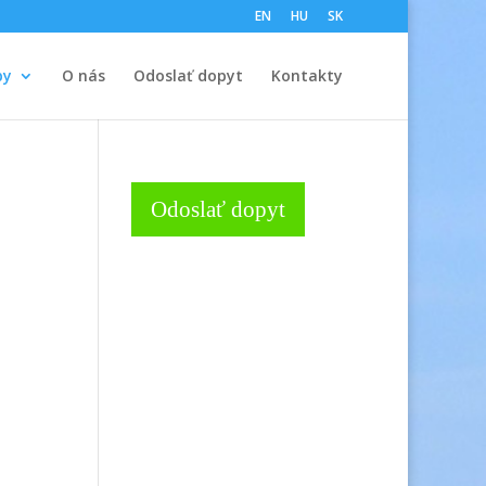
EN
HU
SK
by
O nás
Odoslať dopyt
Kontakty
Odoslať dopyt