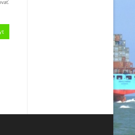
vať.
yt