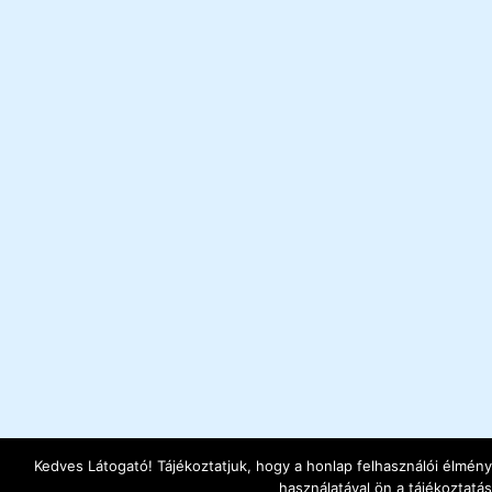
Kedves Látogató! Tájékoztatjuk, hogy a honlap felhasználói élmé
használatával ön a tájékoztatá