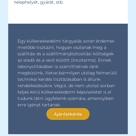
telephelyét, gyárát, stb.
Egy külkereskedelmi tárgyalás során érdemes
mielőbb tisztázni, hogyan oszlanak meg a
szállítási és a szállítmánybiztosítási költségek
az eladó és a vevő között (Incoterms). Ennek
lebonyolításában is számíthatnak ránk
megbízóink, illetve bármilyen utólag felmerülő
technikai kérdés tisztázásában is állunk
rendelkezésükre. Végül, de nem utolsó sorban
teljes körű külkereskedelmi képviseletet is el
tudunk látni ügyfeleink számára, amennyiben
erre igényt tartanak.
Ajánlatkérés