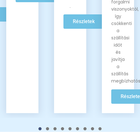
forgalmi
.
viszonyoktól,
így
Részletek
csökkenti
a
szállítási
időt
és
javítja
a
szállítás
megbízhatós
Részlet
1
2
3
4
5
6
7