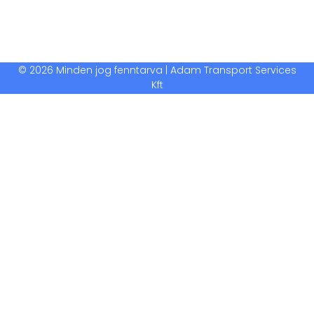
© 2026 Minden jog fenntarva | Adam Transport Services
Kft