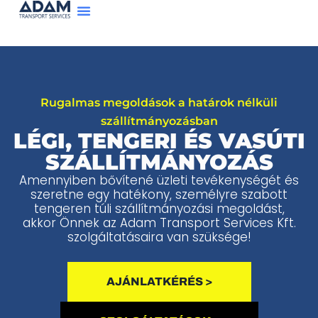
Rugalmas megoldások a határok nélküli
szállítmányozásban
LÉGI, TENGERI ÉS VASÚTI
SZÁLLÍTMÁNYOZÁS
Amennyiben bővítené üzleti tevékenységét és
szeretne egy hatékony, személyre szabott
tengeren túli szállítmányozási megoldást,
akkor Önnek az Adam Transport Services Kft.
szolgáltatásaira van szüksége!
AJÁNLATKÉRÉS >