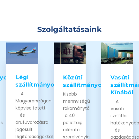
Szolgáltatásaink
Légi
nyozás
Közúti
Vasúti
szállítmányozás
szállítmányozás
szállítm
Kínából
A
Kisebb
Magyarországon
mennyiségű
A
képviseltetett,
rakománytól
vasúti
és
a 40
szállítás
árufuvarozásra
ás
palettáig
hatékonyab
jogosult
rakható
és
légitársaságokkal
szerelvényig
gazdaságos