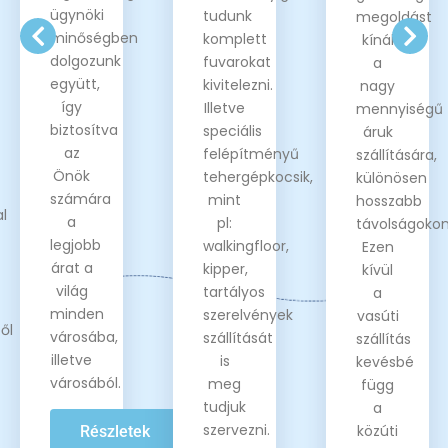
ügynöki
tudunk
megoldást
minőségben
komplett
kínál
dolgozunk
fuvarokat
a
együtt,
kivitelezni.
nagy
így
Illetve
mennyiségű
biztosítva
speciális
áruk
az
felépítményű
szállítására,
Önök
tehergépkocsik,
különösen
számára
mint
hosszabb
l
a
pl:
távolságokon
legjobb
walkingfloor,
Ezen
árat a
kipper,
kívül
világ
tartályos
a
minden
szerelvények
vasúti
ől
városába,
szállítását
szállítás
illetve
is
kevésbé
városából.
meg
függ
tudjuk
a
szervezni.
közúti
Részletek